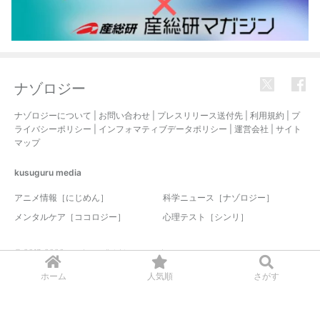
ナゾロジー
ナゾロジーについて
|
お問い合わせ
|
プレスリリース送付先
|
利用規約
|
プ
ライバシーポリシー
|
インフォマティブデータポリシー
|
運営会社
|
サイト
マップ
kusuguru
media
アニメ情報［にじめん］
科学ニュース［ナゾロジー］
メンタルケア［ココロジー］
心理テスト［シンリ］
© 2017-2026 nazology. all rights reserved.
ホーム
人気順
さがす