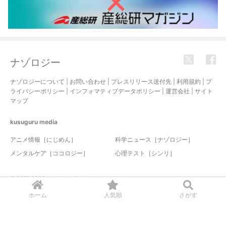
ナゾロジー
ナゾロジーについて
|
お問い合わせ
|
プレスリリース送付先
|
利用規約
|
プ
ライバシーポリシー
|
インフォマティブデータポリシー
|
運営会社
|
サイト
マップ
kusuguru
media
アニメ情報［にじめん］
科学ニュース［ナゾロジー］
メンタルケア［ココロジー］
心理テスト［シンリ］
© 2017-2026 nazology. all rights reserved.
ホーム
人気順
さがす