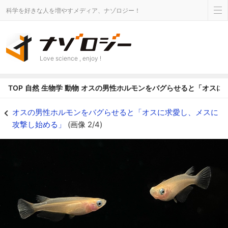
科学を好きな人を増やすメディア、ナゾロジー！
Love science , enjoy !
TOP
自然
生物学
動物
オスの男性ホルモンをバグらせると「オスに
実験の対象となった2匹のオスメダカ - ナゾロジー
オスの男性ホルモンをバグらせると「オスに求愛し、メスに
攻撃し始める」
(画像 2/4)