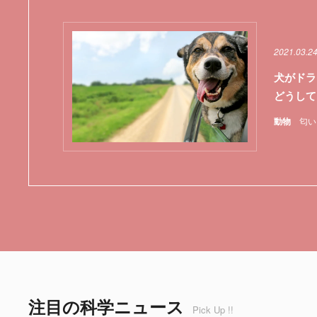
2021.03.2
犬がドラ
どうして
動物
匂い
注目の科学ニュース
Pick Up !!