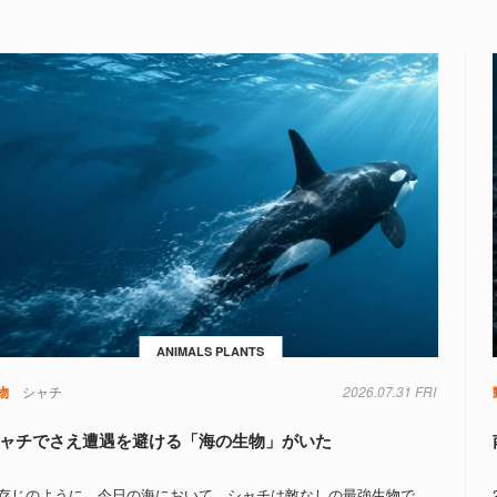
ANIMALS PLANTS
物
シャチ
2026.07.31 FRI
ャチでさえ遭遇を避ける「海の生物」がいた
存じのように、今日の海において、シャチは敵なしの最強生物で