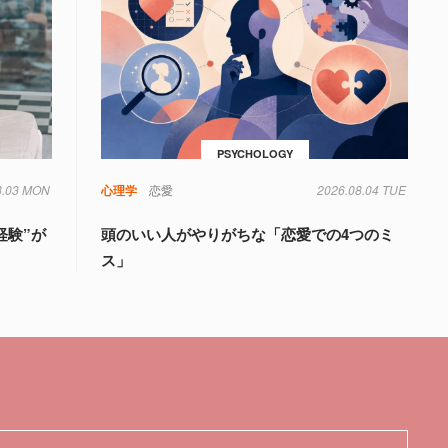
PSYCHOLOGY
8.03 MON
心理学
恋愛
2026.08.04 TUE
経験”が
頭のいい人がやりがちな「恋愛での4つのミ
ス」