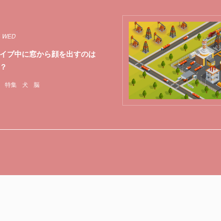
4 WED
イブ中に窓から顔を出すのは
？
特集
犬
脳