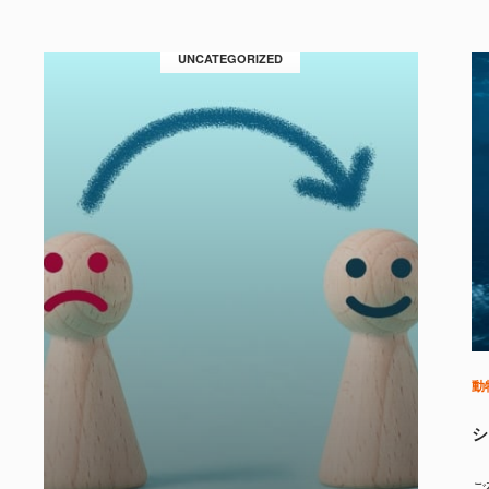
UNCATEGORIZED
動
シ
ご