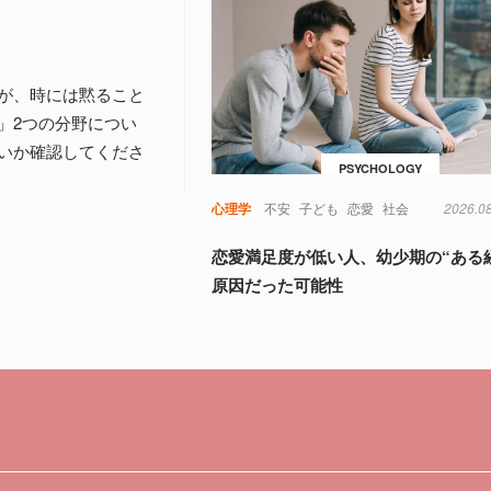
が、時には黙ること
」2つの分野につい
いか確認してくださ
PSYCHOLOGY
心理学
不安
子ども
恋愛
社会
2026.0
恋愛満足度が低い人、幼少期の“ある
原因だった可能性