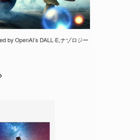
ted by OpenAI’s DALL·E,ナゾロジー