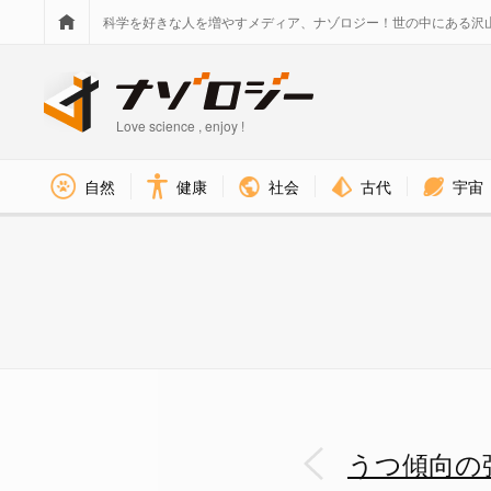
科学を好きな人を増やすメディア、ナゾロジー！世の中にある沢
Love science , enjoy !
社会
古代
宇宙
自然
健康
うつ傾向の人は「空想癖」を持
うつ傾向の