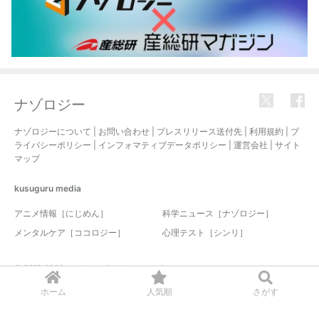
ナゾロジー
ナゾロジーについて
|
お問い合わせ
|
プレスリリース送付先
|
利用規約
|
プ
ライバシーポリシー
|
インフォマティブデータポリシー
|
運営会社
|
サイト
マップ
kusuguru
media
アニメ情報［にじめん］
科学ニュース［ナゾロジー］
メンタルケア［ココロジー］
心理テスト［シンリ］
© 2017-2026 nazology. all rights reserved.
ホーム
人気順
さがす