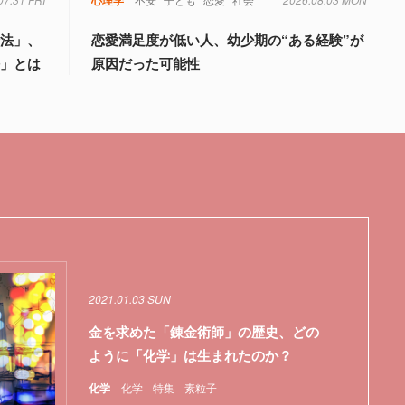
論法」、
恋愛満足度が低い人、幼少期の“ある経験”が
法」とは
原因だった可能性
2021.01.03 SUN
金を求めた「錬金術師」の歴史、どの
ように「化学」は生まれたのか？
化学
化学
特集
素粒子