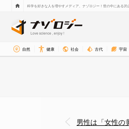
科学を好きな人を増やすメディア、ナゾロジー！世の中にある沢
Love science , enjoy !
社会
古代
宇宙
自然
健康
男性は「女性の黄色い声」にさら
男性は「女性の