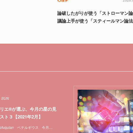
論破したがりが使う「ストローマン
議論上手が使う「スティールマン論
1 SUN
リエ®が選ぶ、今月の星の見
スト３【2021年2月】
ofugutan
ベテルギウス
今月の星の見どころ
天体観測
特集