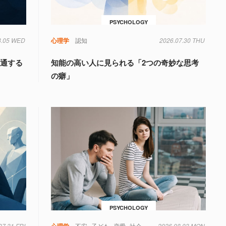
PSYCHOLOGY
8.05 WED
心理学
認知
2026.07.30 THU
共通する
知能の高い人に見られる「2つの奇妙な思考
の癖」
PSYCHOLOGY
07.31 FRI
心理学
不安
子ども
恋愛
社会
2026.08.03 MON