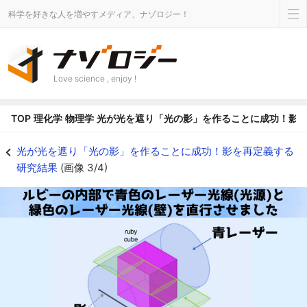
科学を好きな人を増やすメディア、ナゾロジー！
Love science , enjoy !
TOP
理化学
物理学
光が光を遮り「光の影」を作ることに成功！影
太い青色のレーザーを細い緑色のレーザーで遮った形になります - ナゾロジ
光が光を遮り「光の影」を作ることに成功！影を再定義する
研究結果
(画像 3/4)