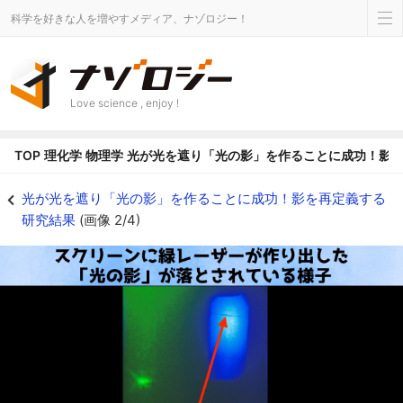
科学を好きな人を増やすメディア、ナゾロジー！
Love science , enjoy !
TOP
理化学
物理学
光が光を遮り「光の影」を作ることに成功！影
矢印で示した部分が「光の影」となっています - ナゾロジー
光が光を遮り「光の影」を作ることに成功！影を再定義する
研究結果
(画像 2/4)