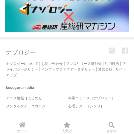
ナゾロジー
ナゾロジーについて
|
お問い合わせ
|
プレスリリース送付先
|
利用規約
|
プ
ライバシーポリシー
|
インフォマティブデータポリシー
|
運営会社
|
サイト
マップ
kusuguru
media
アニメ情報［にじめん］
科学ニュース［ナゾロジー］
メンタルケア［ココロジー］
心理テスト［シンリ］
© 2017-2026 nazology. all rights reserved.
ホーム
人気順
さがす