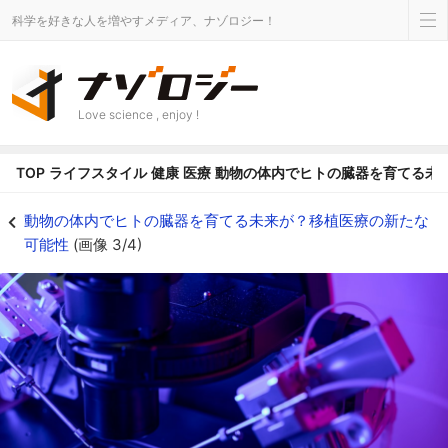
科学を好きな人を増やすメディア、ナゾロジー！
Love science , enjoy !
TOP
ライフスタイル
健康
医療
動物の体内でヒトの臓器を育てる未
胚盤胞補完法は動物の胚に多能性幹細胞を注入し、臓器を作製する革新的な技術
動物の体内でヒトの臓器を育てる未来が？移植医療の新たな
可能性
(画像 3/4)