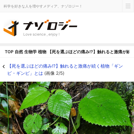
科学を好きな人を増やすメディア、ナゾロジー！
Love science , enjoy !
TOP
自然
生物学
植物
【死を選ぶほどの痛み!?】触れると激痛が続
【死を選ぶほどの痛み!?】触れると激痛が続く植物「ギンピ・ギンピ」とはの画像
【死を選ぶほどの痛み!?】触れると激痛が続く植物「ギン
ピ・ギンピ」とは
(画像 2/5)