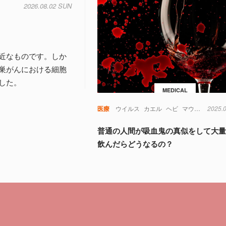
2026.08.02 SUN
近なものです。しか
巣がんにおける細胞
した。
MEDICAL
医療
ウイルス
カエル
ヘビ
マウス
免疫
2025.
普通の人間が吸血鬼の真似をして大
飲んだらどうなるの？