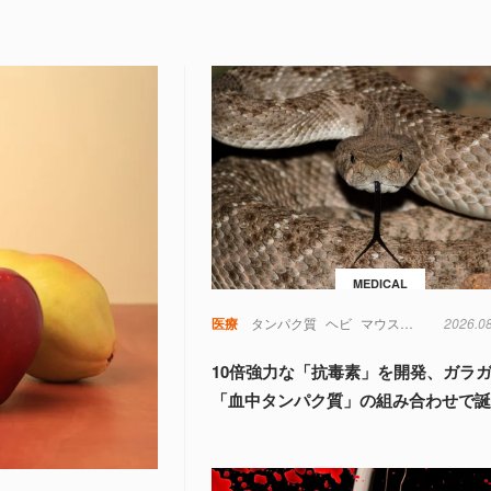
MEDICAL
医療
タンパク質
ヘビ
マウス
動物
2026.0
実験
10倍強力な「抗毒素」を開発、ガラ
「血中タンパク質」の組み合わせで