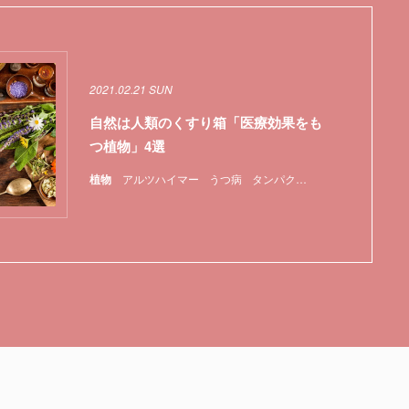
2021.02.21 SUN
自然は人類のくすり箱「医療効果をも
つ植物」4選
植物
アルツハイマー
うつ病
タンパク質
医薬品
植物
特