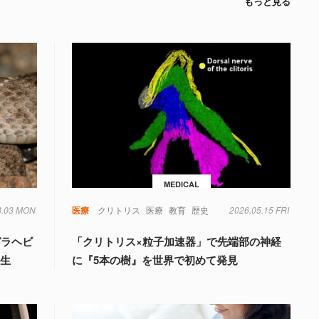
もっと見る
MEDICAL
8.03 MON
毒
遺伝子
医療
クリトリス
医療
教育
歴史
2026.05.15 FRI
ガラヘビ
「クリトリス×粒子加速器」で先端部の神経
誕生
に『5本の樹』を世界で初めて発見