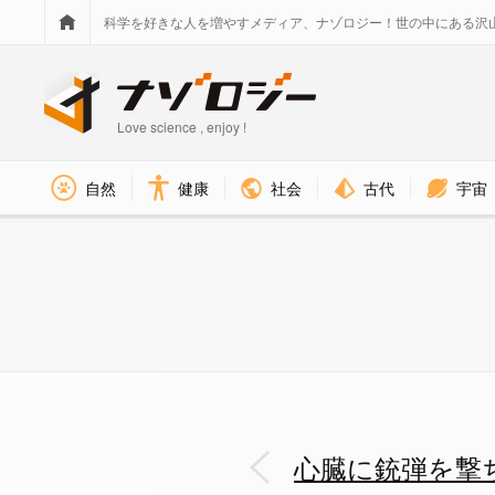
科学を好きな人を増やすメディア、ナゾロジー！世の中にある沢
Love science , enjoy !
社会
古代
宇宙
自然
健康
心臓に銃弾を撃ち込むと「即死」
心臓に銃弾を撃