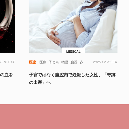
MEDICAL
08.16 SAT
毒
糖尿病
菌
遺伝子
医療
医療
子ども
物語
臓器
赤ちゃん
2025.12.26 FRI
量の血を
子宮ではなく腹腔内で妊娠した女性、「奇跡
の出産」へ