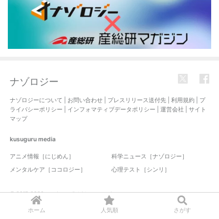
ナゾロジー
ナゾロジーについて
|
お問い合わせ
|
プレスリリース送付先
|
利用規約
|
プ
ライバシーポリシー
|
インフォマティブデータポリシー
|
運営会社
|
サイト
マップ
kusuguru
media
アニメ情報［にじめん］
科学ニュース［ナゾロジー］
メンタルケア［ココロジー］
心理テスト［シンリ］
© 2017-2026 nazology. all rights reserved.
ホーム
人気順
さがす