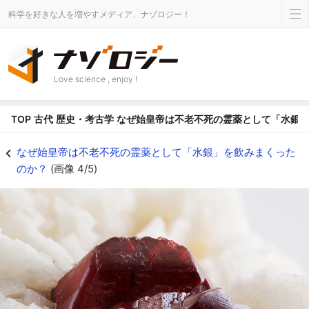
科学を好きな人を増やすメディア、ナゾロジー！
Love science , enjoy !
TOP
古代
歴史・考古学
なぜ始皇帝は不老不死の霊薬として「水銀
なぜ始皇帝は不老不死の霊薬として「水銀」を飲みまくったのか？の画像 4/5
なぜ始皇帝は不老不死の霊薬として「水銀」を飲みまくった
のか？
(画像 4/5)