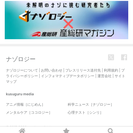
ナゾロジー
ナゾロジーについて
|
お問い合わせ
|
プレスリリース送付先
|
利用規約
|
プ
ライバシーポリシー
|
インフォマティブデータポリシー
|
運営会社
|
サイト
マップ
kusuguru
media
アニメ情報［にじめん］
科学ニュース［ナゾロジー］
メンタルケア［ココロジー］
心理テスト［シンリ］
© 2017-2026 nazology. all rights reserved.