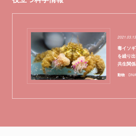
2021.03.1
毒イソギ
を繰り出
共生関係
動物
DN