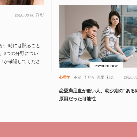
2026.08.06 THU
が、時には黙ること
」2つの分野につい
いか確認してくださ
PSYCHOLOGY
心理学
不安
子ども
恋愛
社会
2026.0
恋愛満足度が低い人、幼少期の“ある
原因だった可能性