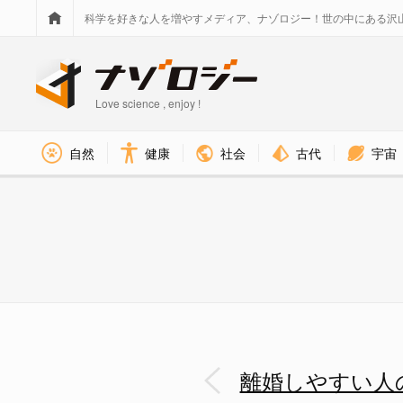
科学を好きな人を増やすメディア、ナゾロジー！世の中にある沢
Love science , enjoy !
社会
古代
宇宙
自然
健康
離婚しやすい人の「価値観」が判
離婚しやすい人