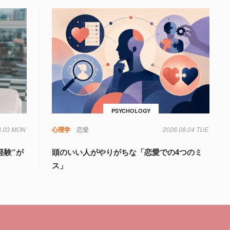
PSYCHOLOGY
8.03 MON
心理学
恋愛
2026.08.04 TUE
経験”が
頭のいい人がやりがちな「恋愛での4つのミ
ス」