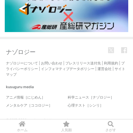
ナゾロジー
ナゾロジーについて
|
お問い合わせ
|
プレスリリース送付先
|
利用規約
|
プ
ライバシーポリシー
|
インフォマティブデータポリシー
|
運営会社
|
サイト
マップ
kusuguru
media
アニメ情報［にじめん］
科学ニュース［ナゾロジー］
メンタルケア［ココロジー］
心理テスト［シンリ］
© 2017-2026 nazology. all rights reserved.
ホーム
人気順
さがす