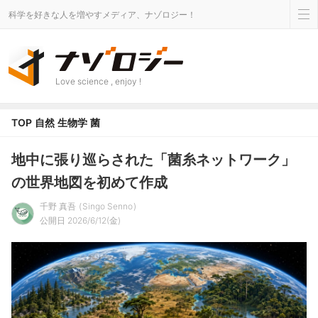
科学を好きな人を増やすメディア、ナゾロジー！
Love science , enjoy !
TOP
自然
生物学
菌
地中に張り巡らされた「菌糸ネットワーク」
の世界地図を初めて作成
千野 真吾
Singo Senno
公開日 2026/6/12(金)