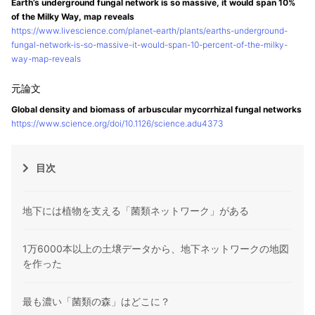
Earth’s underground fungal network is so massive, it would span 10%
of the Milky Way, map reveals
https://www.livescience.com/planet-earth/plants/earths-underground-
fungal-network-is-so-massive-it-would-span-10-percent-of-the-milky-
way-map-reveals
Global density and biomass of arbuscular mycorrhizal fungal networks
https://www.science.org/doi/10.1126/science.adu4373
目次
地下には植物を支える「菌類ネットワーク」がある
1万6000本以上の土壌データから、地下ネットワークの地図
を作った
最も濃い「菌類の森」はどこに？