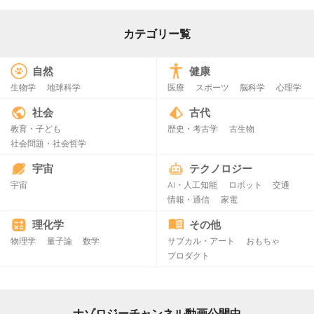
カテゴリー覧
自然
健康
生物学
地球科学
医療
スポーツ
脳科学
心理学
社会
古代
教育・子ども
歴史・考古学
古生物
社会問題・社会哲学
宇宙
テクノロジー
宇宙
AI・人工知能
ロボット
交通
情報・通信
家電
理化学
その他
物理学
量子論
数学
サブカル・アート
おもちゃ
プロダクト
ナゾロジーチャンネル動画公開中