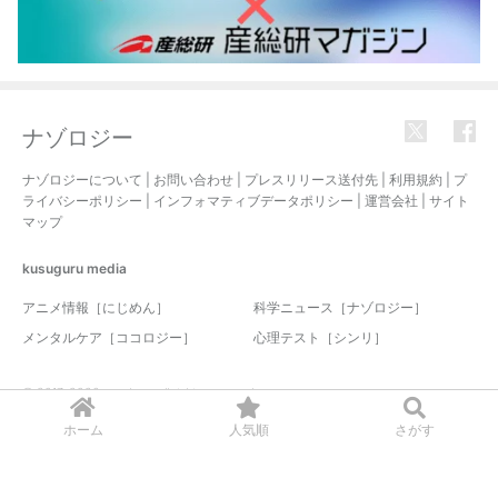
ナゾロジー
ナゾロジーについて
|
お問い合わせ
|
プレスリリース送付先
|
利用規約
|
プ
ライバシーポリシー
|
インフォマティブデータポリシー
|
運営会社
|
サイト
マップ
kusuguru
media
アニメ情報［にじめん］
科学ニュース［ナゾロジー］
メンタルケア［ココロジー］
心理テスト［シンリ］
© 2017-2026 nazology. all rights reserved.
ホーム
人気順
さがす