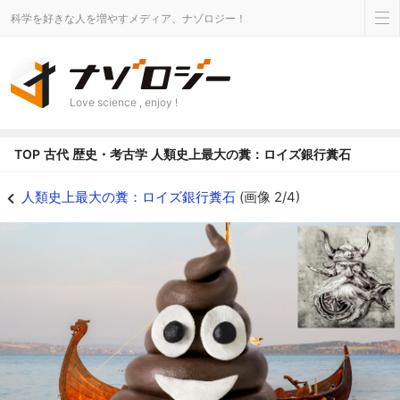
科学を好きな人を増やすメディア、ナゾロジー！
Love science , enjoy !
TOP
古代
歴史・考古学
人類史上最大の糞：ロイズ銀行糞石
人類史上最大の糞：ロイズ銀行糞石 - ナゾロジー
人類史上最大の糞：ロイズ銀行糞石
(画像 2/4)