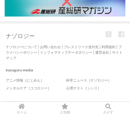
ナゾロジー
ナゾロジーについて
|
お問い合わせ
|
プレスリリース送付先
|
利用規約
|
プ
ライバシーポリシー
|
インフォマティブデータポリシー
|
運営会社
|
サイト
マップ
kusuguru
media
アニメ情報［にじめん］
科学ニュース［ナゾロジー］
メンタルケア［ココロジー］
心理テスト［シンリ］
© 2017-2026 nazology. all rights reserved.
ホーム
人気順
さがす