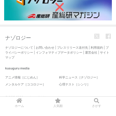
ナゾロジー
ナゾロジーについて
|
お問い合わせ
|
プレスリリース送付先
|
利用規約
|
プ
ライバシーポリシー
|
インフォマティブデータポリシー
|
運営会社
|
サイト
マップ
kusuguru
media
アニメ情報［にじめん］
科学ニュース［ナゾロジー］
メンタルケア［ココロジー］
心理テスト［シンリ］
© 2017-2026 nazology. all rights reserved.
ホーム
人気順
さがす