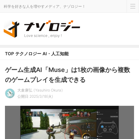
科学を好きな人を増やすメディア、ナゾロジー！
Love science , enjoy !
TOP
テクノロジー
AI・人工知能
ゲーム生成AI「Muse」は1枚の画像から複数
のゲームプレイを生成できる
大倉康弘
Yasuhiro Okura
公開日 2025/3/18(火)