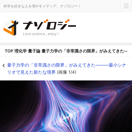
科学を好きな人を増やすメディア、ナゾロジー！
Love science , enjoy !
TOP
理化学
量子論
量子力学の「非常識さの限界」がみえてきた―
量子力学の「非常識さの限界」がみえてきた―――最小シナリオで見えた新たな
量子力学の「非常識さの限界」がみえてきた―――最小シナ
リオで見えた新たな境界
(画像 1/4)