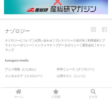
ナゾロジー
ナゾロジーについて
|
お問い合わせ
|
プレスリリース送付先
|
利用規約
|
プ
ライバシーポリシー
|
インフォマティブデータポリシー
|
運営会社
|
サイト
マップ
kusuguru
media
アニメ情報［にじめん］
科学ニュース［ナゾロジー］
メンタルケア［ココロジー］
心理テスト［シンリ］
© 2017-2026 nazology. all rights reserved.
ホーム
人気順
さがす