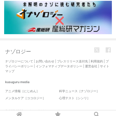
ナゾロジー
ナゾロジーについて
|
お問い合わせ
|
プレスリリース送付先
|
利用規約
|
プ
ライバシーポリシー
|
インフォマティブデータポリシー
|
運営会社
|
サイト
マップ
kusuguru
media
アニメ情報［にじめん］
科学ニュース［ナゾロジー］
メンタルケア［ココロジー］
心理テスト［シンリ］
© 2017-2026 nazology. all rights reserved.