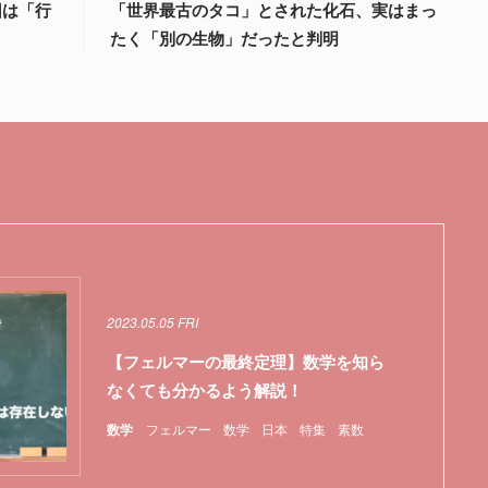
因は「行
「世界最古のタコ」とされた化石、実はまっ
たく「別の生物」だったと判明
2023.05.05 FRI
【フェルマーの最終定理】数学を知ら
なくても分かるよう解説！
数学
フェルマー
数学
日本
特集
素数