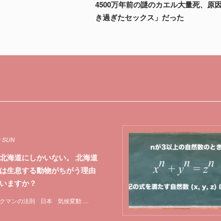
4500万年前の謎のカエル大量死、原
き過ぎたセックス」だった
9 SUN
北海道にしかいない。 北海道
は生息する動物がちがう理由
いますか？
クマンの法則
日本
気候変動
特集