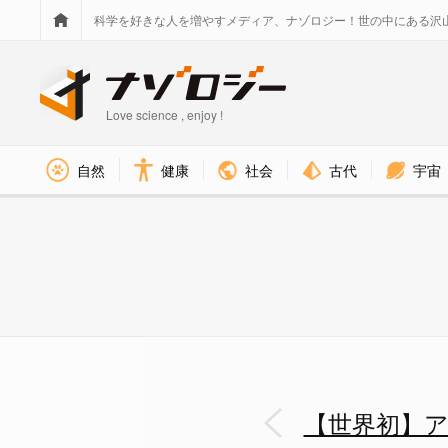
科学を好きな人を増やすメディア、ナゾロジー！世の中にある沢
Love science , enjoy !
社会
古代
宇宙
自然
健康
【世界初】アンキロサウルス科の
【世界初】