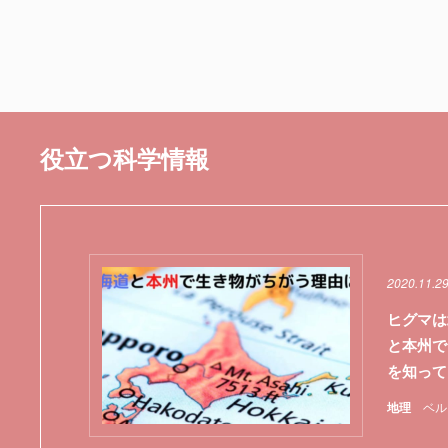
役立つ科学情報
2020.11.2
ヒグマは
と本州で
を知って
地理
ベル