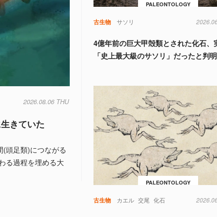
PALEONTOLOGY
古生物
サソリ
2026.0
4億年前の巨大甲殻類とされた化石、
「史上最大級のサソリ」だったと判
2026.08.06 THU
に生きていた
間(頭足類)につながる
わる過程を埋める大
PALEONTOLOGY
古生物
カエル
交尾
化石
2026.0