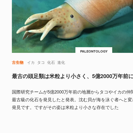
PALEONTOLOGY
古生物
イカ
タコ
化石
進化
最古の頭足類は米粒より小さく、5億2000万年前
国際研究チームが5億2000万年前の地層からタコやイカの仲
最古級の化石を発見したと発表。沈む貝が海を泳ぐ者へと変
発見です。ですがその姿は米粒より小さな存在でした