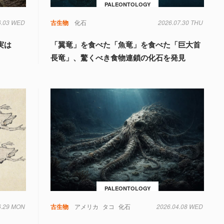
PALEONTOLOGY
6.03 WED
古生物
化石
2026.07.30 THU
実は
「翼竜」を食べた「魚竜」を食べた「巨大首
明
長竜」、驚くべき食物連鎖の化石を発見
PALEONTOLOGY
6.29 MON
古生物
アメリカ
タコ
化石
2026.04.08 WED