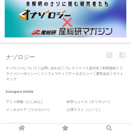
ナゾロジー
ナゾロジーについて
|
お問い合わせ
|
プレスリリース送付先
|
利用規約
|
プ
ライバシーポリシー
|
インフォマティブデータポリシー
|
運営会社
|
サイト
マップ
kusuguru
media
アニメ情報［にじめん］
科学ニュース［ナゾロジー］
メンタルケア［ココロジー］
心理テスト［シンリ］
© 2017-2026 nazology. all rights reserved.