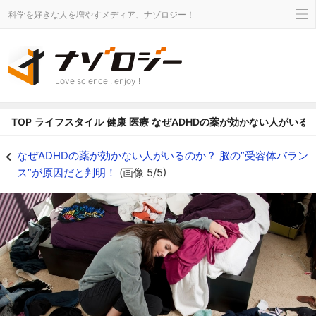
科学を好きな人を増やすメディア、ナゾロジー！
Love science , enjoy !
TOP
ライフスタイル
健康
医療
なぜADHDの薬が効かない人がいるの
なぜADHDの薬が効かない人がいるのか？ 脳の”受容体バランス”が原因だと判明
なぜADHDの薬が効かない人がいるのか？ 脳の”受容体バラン
ス”が原因だと判明！
(画像 5/5)