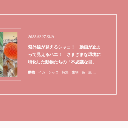
2022.02.27 SUN
紫外線が見えるシャコ！ 動画が止ま
って見えるハエ！ さまざまな環境に
特化した動物たちの「不思議な目」
動物
イカ
シャコ
特集
生物
色
虫
視覚