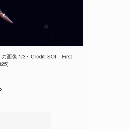
画像 1/3
Credit:
SOI – First
025)