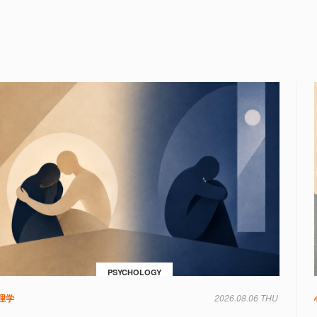
PSYCHOLOGY
理学
2026.08.06 THU