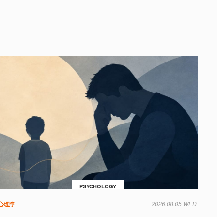
PSYCHOLOGY
心理学
2026.08.05 WED