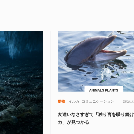
ANIMALS PLANTS
動物
イルカ
コミュニケーション
2026.
友達いなさすぎて「独り言を喋り続
カ」が見つかる