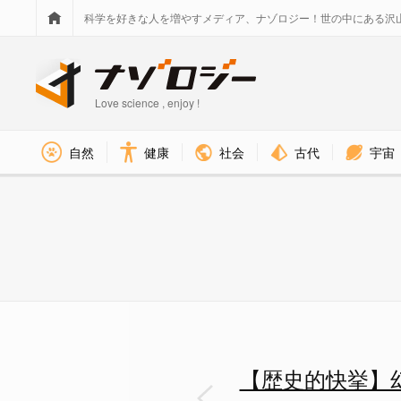
科学を好きな人を増やすメディア、ナゾロジー！世の中にある沢
Love science , enjoy !
社会
古代
宇宙
自然
健康
【歴史的快挙】幻の巨大イカ「ダ
【歴史的快挙】