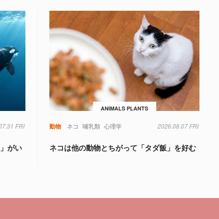
ANIMALS PLANTS
07.31 FRI
動物
ネコ
哺乳類
心理学
2026.08.07 FRI
物」がい
ネコは他の動物とちがって「タダ飯」を好む