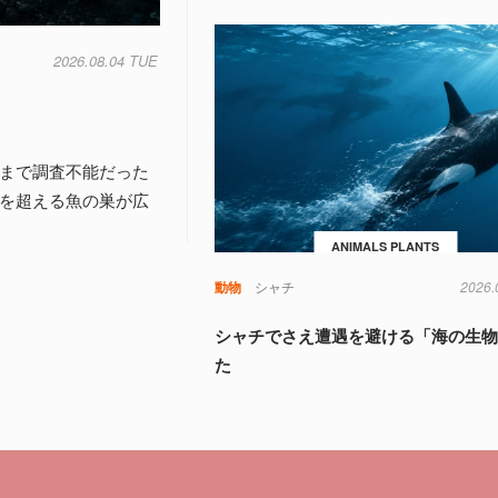
2026.08.04 TUE
れまで調査不能だった
0を超える魚の巣が広
ANIMALS PLANTS
動物
シャチ
2026.
シャチでさえ遭遇を避ける「海の生
た