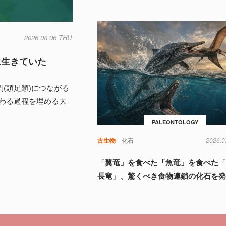
2026.08.06 THU
に生きていた
間(頭足類)につながる
わる過程を埋める大
PALEONTOLOGY
古生物
化石
2026.0
「翼竜」を食べた「魚竜」を食べた
長竜」、驚くべき食物連鎖の化石を