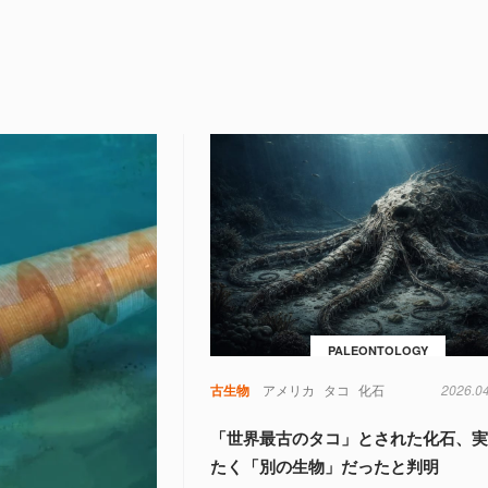
PALEONTOLOGY
古生物
アメリカ
タコ
化石
2026.0
「世界最古のタコ」とされた化石、
たく「別の生物」だったと判明