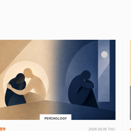
PSYCHOLOGY
理学
2026.08.06 THU