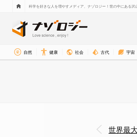
科学を好きな人を増やすメディア、ナゾロジー！世の中にある沢
Love science , enjoy !
社会
古代
宇宙
自然
健康
世界最大級の恐竜「アラモサウル
世界最