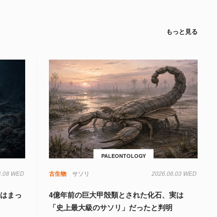
もっと見る
PALEONTOLOGY
4.08 WED
古生物
サソリ
2026.06.03 WED
実はまっ
4億年前の巨大甲殻類とされた化石、実は
「史上最大級のサソリ」だったと判明