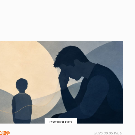
PSYCHOLOGY
心理学
2026.08.05 WED