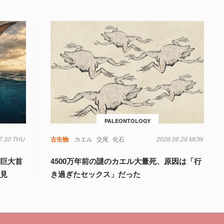
PALEONTOLOGY
7.30 THU
古生物
カエル
交尾
化石
2026.06.29 MON
「巨大首
4500万年前の謎のカエル大量死、原因は「行
発見
き過ぎたセックス」だった