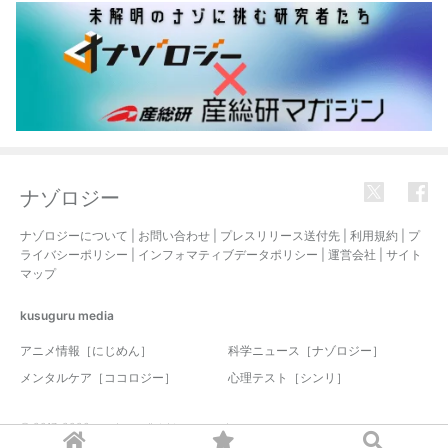
ナゾロジー
ナゾロジーについて
|
お問い合わせ
|
プレスリリース送付先
|
利用規約
|
プ
ライバシーポリシー
|
インフォマティブデータポリシー
|
運営会社
|
サイト
マップ
kusuguru
media
アニメ情報［にじめん］
科学ニュース［ナゾロジー］
メンタルケア［ココロジー］
心理テスト［シンリ］
© 2017-2026 nazology. all rights reserved.