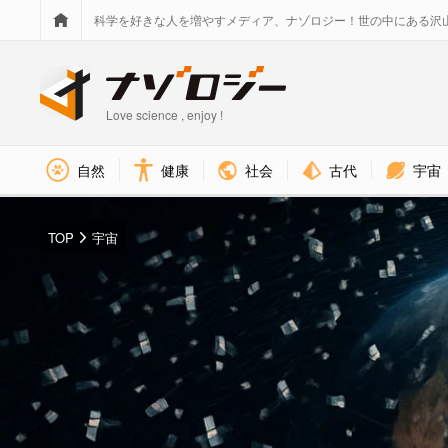
科学を好きな人を増やすメディア、ナゾロジー！世の中にある沢
Love science , enjoy !
社会
古代
宇宙
自然
健康
TOP
宇宙