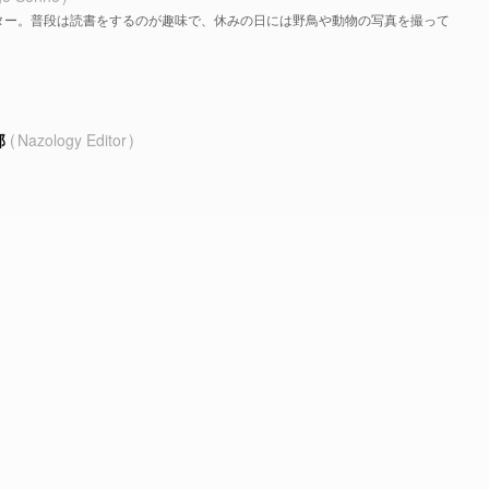
ター。普段は読書をするのが趣味で、休みの日には野鳥や動物の写真を撮って
部
Nazology Editor