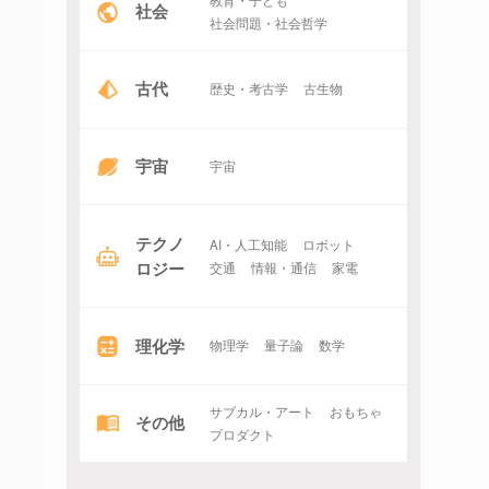
社会
社会問題・社会哲学
古代
歴史・考古学
古生物
宇宙
宇宙
テクノ
AI・人工知能
ロボット
ロジー
交通
情報・通信
家電
理化学
物理学
量子論
数学
サブカル・アート
おもちゃ
その他
プロダクト