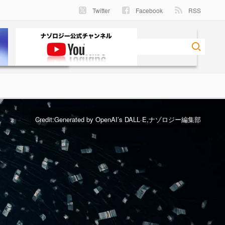
Twitter
Facebook
RSS
Credit:
Generated by OpenAI’s DALL·E,ナゾロジー編集部