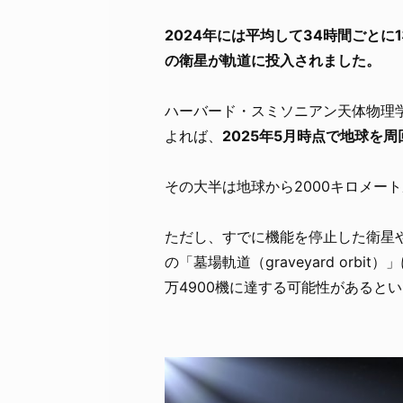
2024年には平均して34時間ごとに
の衛星が軌道に投入されました。
ハーバード・スミソニアン天体物理
よれば、
2025年5月時点で地球を
その大半は地球から2000キロメー
ただし、すでに機能を停止した衛星
の「墓場軌道（graveyard or
万4900機に達する可能性があると