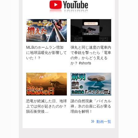
MLBのホームラン増加
弾丸と同じ速度の電車内
に地球温暖化が影響して
で拳銃を撃ったら「電車
いた！？
の外」からどう見える
か？ #shorts
恐竜が絶滅した日、地球
謎の自然現象「バイカル
上では何が起きたのか？
禅」氷の台座に石が乗る
隕石衝突後…
理由を解明！
動画一覧