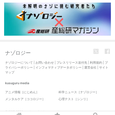
ナゾロジー
ナゾロジーについて
|
お問い合わせ
|
プレスリリース送付先
|
利用規約
|
プ
ライバシーポリシー
|
インフォマティブデータポリシー
|
運営会社
|
サイト
マップ
kusuguru
media
アニメ情報［にじめん］
科学ニュース［ナゾロジー］
メンタルケア［ココロジー］
心理テスト［シンリ］
© 2017-2026 nazology. all rights reserved.