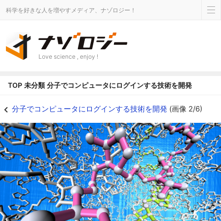
科学を好きな人を増やすメディア、ナゾロジー！
Love science , enjoy !
TOP
未分類
分子でコンピュータにログインする技術を開発
HDDの限界を超える「分子メモリ」構想はこうして生まれた - ナゾロジー
分子でコンピュータにログインする技術を開発
(画像 2/6)