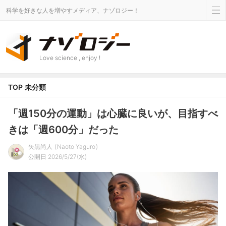
科学を好きな人を増やすメディア、ナゾロジー！
Love science , enjoy !
TOP
未分類
「週150分の運動」は心臓に良いが、目指すべ
きは「週600分」だった
矢黒尚人
Naoto Yaguro
公開日 2026/5/27(水)