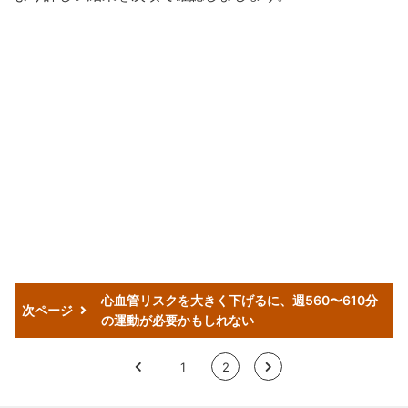
心血管リスクを大きく下げるに、週560〜610分
次ページ
の運動が必要かもしれない
<
1
2
>