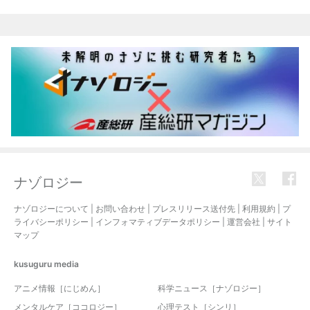
ナゾロジー
ナゾロジーについて
|
お問い合わせ
|
プレスリリース送付先
|
利用規約
|
プ
ライバシーポリシー
|
インフォマティブデータポリシー
|
運営会社
|
サイト
マップ
kusuguru
media
アニメ情報［にじめん］
科学ニュース［ナゾロジー］
メンタルケア［ココロジー］
心理テスト［シンリ］