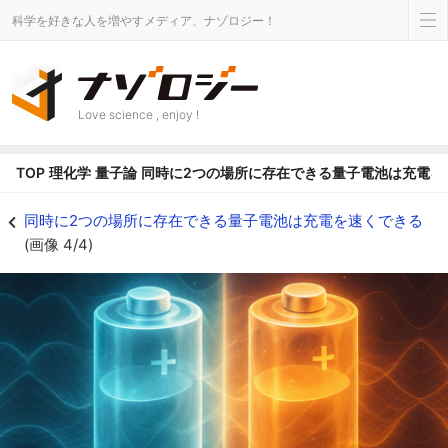
科学を好きな人を増やすメディア、ナゾロジー！
Love science , enjoy !
TOP
理化学
量子論
同時に2つの場所に存在できる量子電池は充電を
量子電池は熱力学的に矛盾していない - ナゾロジー
同時に2つの場所に存在できる量子電池は充電を速くできる
(画像 4/4)