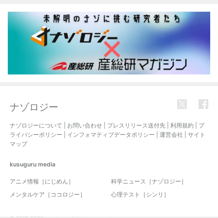
ナゾロジー
ナゾロジーについて
|
お問い合わせ
|
プレスリリース送付先
|
利用規約
|
プ
ライバシーポリシー
|
インフォマティブデータポリシー
|
運営会社
|
サイト
マップ
kusuguru
media
アニメ情報［にじめん］
科学ニュース［ナゾロジー］
メンタルケア［ココロジー］
心理テスト［シンリ］