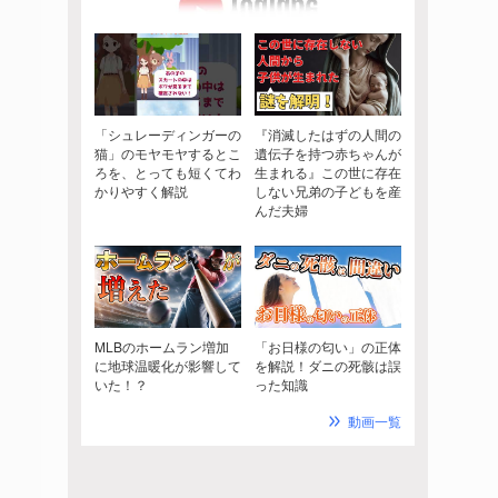
「シュレーディンガーの
『消滅したはずの人間の
猫」のモヤモヤするとこ
遺伝子を持つ赤ちゃんが
ろを、とっても短くてわ
生まれる』この世に存在
かりやすく解説
しない兄弟の子どもを産
んだ夫婦
MLBのホームラン増加
「お日様の匂い」の正体
に地球温暖化が影響して
を解説！ダニの死骸は誤
いた！？
った知識
動画一覧