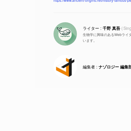
https://www.ancient-origins.net/history-famous-
千野 真吾
Sin
生物学に興味のあるWebライ
います。
ナゾロジー 編集