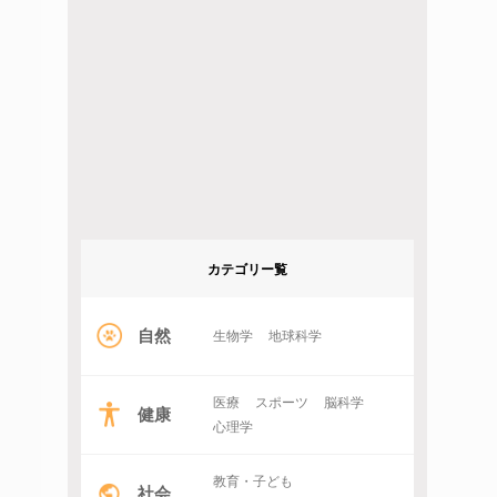
カテゴリー覧
自然
生物学
地球科学
医療
スポーツ
脳科学
健康
心理学
教育・子ども
社会