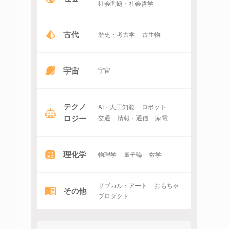
社会問題・社会哲学
古代
歴史・考古学
古生物
宇宙
宇宙
テクノ
AI・人工知能
ロボット
ロジー
交通
情報・通信
家電
理化学
物理学
量子論
数学
サブカル・アート
おもちゃ
その他
プロダクト