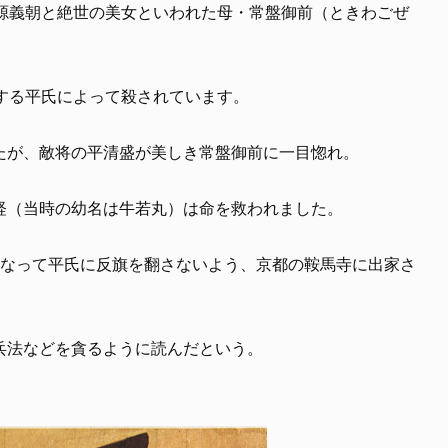
・源義朝と絶世の美女といわれた母・常盤御前（ときわごぜ
対する平氏によって殺されています。
たが、敵将の平清盛が美しき常盤御前に一目惚れ。
経（当時の幼名は牛若丸）は命を救われました。
になって平氏に反旗を翻さないよう、京都の鞍馬寺に出家さ
兵法などを貪るように読んだという。