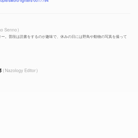
people/sword-fighters-0017794
go Senno
ター。普段は読書をするのが趣味で、休みの日には野鳥や動物の写真を撮って
部
Nazology Editor