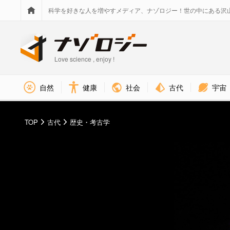
科学を好きな人を増やすメディア、ナゾロジー！世の中にある沢
Love science , enjoy !
社会
古代
宇宙
自然
健康
TOP
古代
歴史・考古学