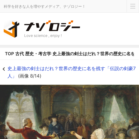
科学を好きな人を増やすメディア、ナゾロジー！
Love science , enjoy !
TOP
古代
歴史・考古学
史上最強の剣士はだれ？世界の歴史に名を残
フェンシングの試合をするブローニュ（左）を描いた絵画 - ナゾロジー
史上最強の剣士はだれ？世界の歴史に名を残す「伝説の剣豪7
人」
(画像 8/14)