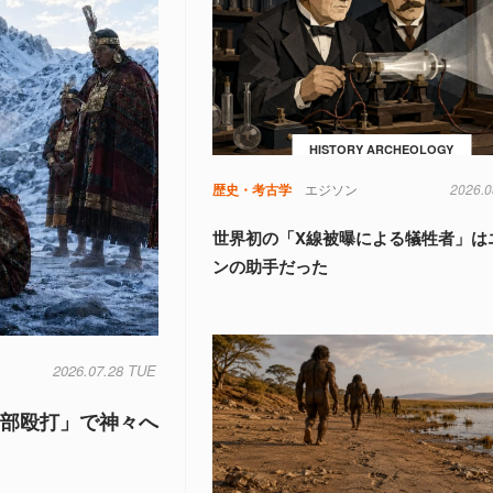
HISTORY ARCHEOLOGY
歴史・考古学
エジソン
2026.0
世界初の「X線被曝による犠牲者」は
ンの助手だった
2026.07.28 TUE
頭部殴打」で神々へ