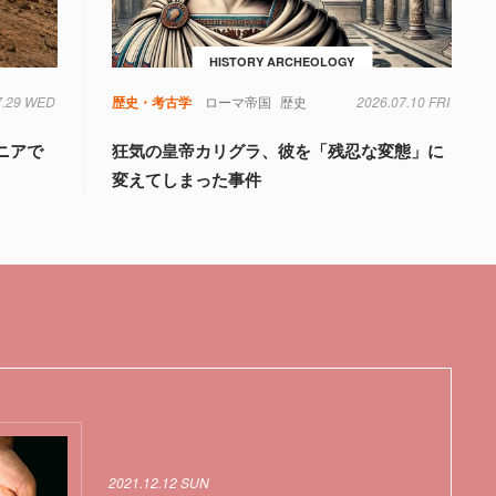
HISTORY ARCHEOLOGY
7.29 WED
歴史・考古学
ローマ帝国
歴史
2026.07.10 FRI
ニアで
狂気の皇帝カリグラ、彼を「残忍な変態」に
変えてしまった事件
2021.12.12 SUN