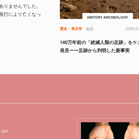
ありませんでした。
殴打により亡くなっ
HISTORY ARCHEOLOGY
歴史・考古学
化石
2026.0
140万年前の「絶滅人類の足跡」をケ
発見ーー足跡から判明した新事実
5 SAT