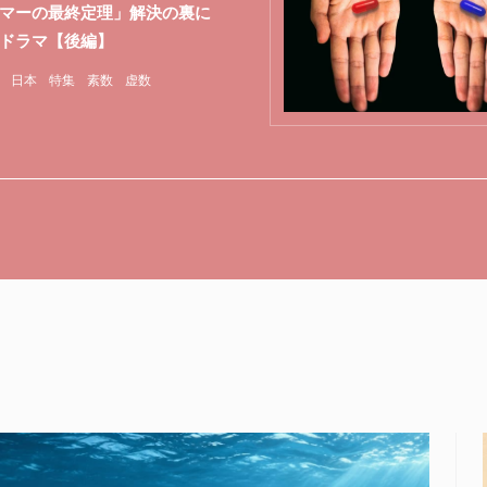
マーの最終定理」解決の裏に
ドラマ【後編】
日本
特集
素数
虚数