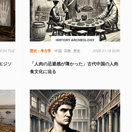
HISTORY ARCHEOLOGY
8.04 TUE
歴史・考古学
中国
宗教
歴史
2026.01.18 SUN
エジソ
「人肉の忌避感が薄かった」古代中国の人肉
食文化に迫る