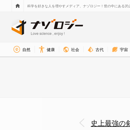
科学を好きな人を増やすメディア、ナゾロジー！世の中にある沢
Love science , enjoy !
社会
古代
宇宙
自然
健康
マクベインの肖像 - ナゾロジ
史上最強の