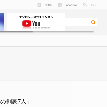
Twitter
Facebook
RSS
の剣豪7人」