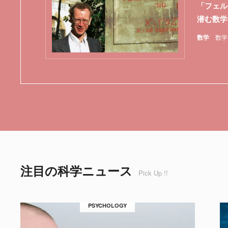
「フェル
潜む数学
数学
数学
注目の科学ニュース
Pick Up !!
PSYCHOLOGY