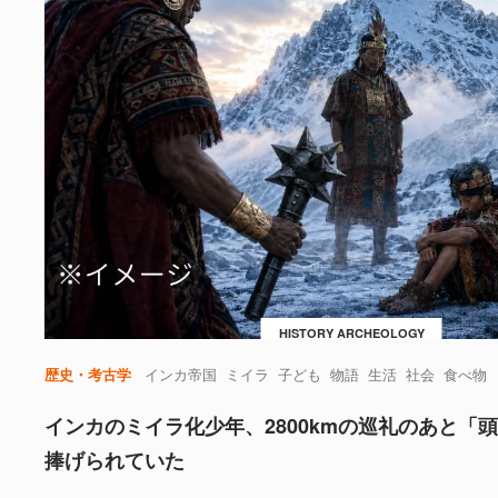
HISTORY ARCHEOLOGY
歴史・考古学
インカ帝国
ミイラ
子ども
物語
生活
社会
食べ物
インカのミイラ化少年、2800kmの巡礼のあと「
捧げられていた