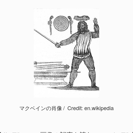
マクベインの肖像
Credit:
en.wikipedia