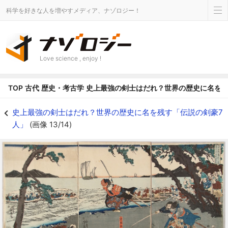
科学を好きな人を増やすメディア、ナゾロジー！
Love science , enjoy !
TOP
古代
歴史・考古学
史上最強の剣士はだれ？世界の歴史に名を残
巖流島（山口県下関市・関門海峡にある島）の決闘 - ナゾロジー
史上最強の剣士はだれ？世界の歴史に名を残す「伝説の剣豪7
人」
(画像 13/14)