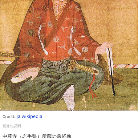
ja.wikipedia
Credit:
中尊寺（岩手県）所蔵の義経像