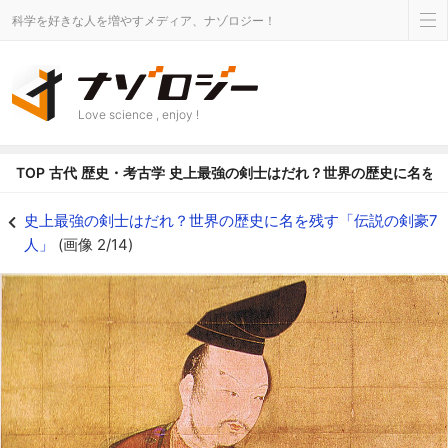
科学を好きな人を増やすメディア、ナゾロジー！
Love science , enjoy !
TOP
古代
歴史・考古学
史上最強の剣士はだれ？世界の歴史に名を残
中尊寺（岩手県）所蔵の義経像 - ナゾロジー
史上最強の剣士はだれ？世界の歴史に名を残す「伝説の剣豪7
人」
(画像 2/14)