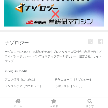
ナゾロジー
ナゾロジーについて
|
お問い合わせ
|
プレスリリース送付先
|
利用規約
|
プ
ライバシーポリシー
|
インフォマティブデータポリシー
|
運営会社
|
サイト
マップ
kusuguru
media
アニメ情報［にじめん］
科学ニュース［ナゾロジー］
メンタルケア［ココロジー］
心理テスト［シンリ］
© 2017-2026 nazology. all rights reserved.
ホーム
人気順
さがす