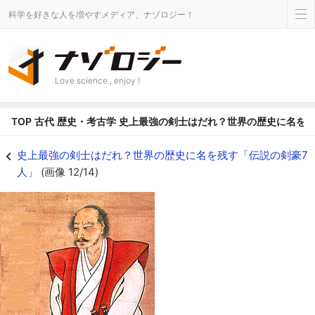
科学を好きな人を増やすメディア、ナゾロジー！
Love science , enjoy !
TOP
古代
歴史・考古学
史上最強の剣士はだれ？世界の歴史に名を残
宮本武蔵肖像（島田美術館蔵・熊本県） - ナゾロジー
史上最強の剣士はだれ？世界の歴史に名を残す「伝説の剣豪7
人」
(画像 12/14)