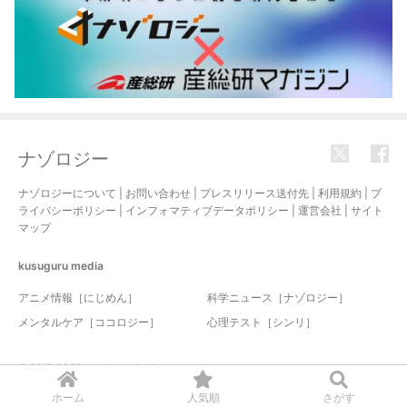
ナゾロジー
ナゾロジーについて
|
お問い合わせ
|
プレスリリース送付先
|
利用規約
|
プ
ライバシーポリシー
|
インフォマティブデータポリシー
|
運営会社
|
サイト
マップ
kusuguru
media
アニメ情報［にじめん］
科学ニュース［ナゾロジー］
メンタルケア［ココロジー］
心理テスト［シンリ］
© 2017-2026 nazology. all rights reserved.
ホーム
人気順
さがす