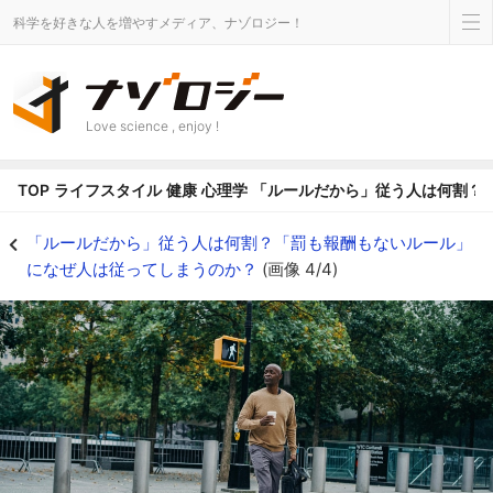
科学を好きな人を増やすメディア、ナゾロジー！
Love science , enjoy !
TOP
ライフスタイル
健康
心理学
「ルールだから」従う人は何割？
「ルールだから」従う人は何割？「罰も報酬もないルール」になぜ人は従ってしま
「ルールだから」従う人は何割？「罰も報酬もないルール」
になぜ人は従ってしまうのか？
(画像 4/4)