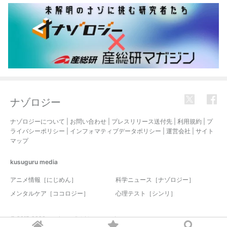
ナゾロジー
ナゾロジーについて
|
お問い合わせ
|
プレスリリース送付先
|
利用規約
|
プ
ライバシーポリシー
|
インフォマティブデータポリシー
|
運営会社
|
サイト
マップ
kusuguru
media
アニメ情報［にじめん］
科学ニュース［ナゾロジー］
メンタルケア［ココロジー］
心理テスト［シンリ］
© 2017-2026 nazology. all rights reserved.