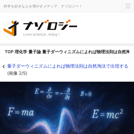
科学を好きな人を増やすメディア、ナゾロジー！
Love science , enjoy !
TOP
理化学
量子論
量子ダーウィニズムによれば物理法則は自然淘
量子ダーウィニズムとは何か？ - ナゾロジー
量子ダーウィニズムによれば物理法則は自然淘汰で出現する
(画像 2/5)