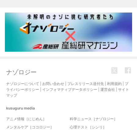
関連記事
ナゾロジー
ナゾロジーについて
|
お問い合わせ
|
プレスリリース送付先
|
利用規約
|
プ
ライバシーポリシー
|
インフォマティブデータポリシー
|
運営会社
|
サイト
マップ
kusuguru
media
アニメ情報［にじめん］
科学ニュース［ナゾロジー］
メンタルケア［ココロジー］
心理テスト［シンリ］