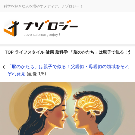
科学を好きな人を増やすメディア、ナゾロジー！
Love science , enjoy !
TOP
ライフスタイル
健康
脳科学
「脳のかたち」は親子で似る！父
「脳のかたち」は親子で似る！父親似・母親似の領域をそれぞれ発見の画像 1/
「脳のかたち」は親子で似る！父親似・母親似の領域をそれ
ぞれ発見
(画像 1/5)