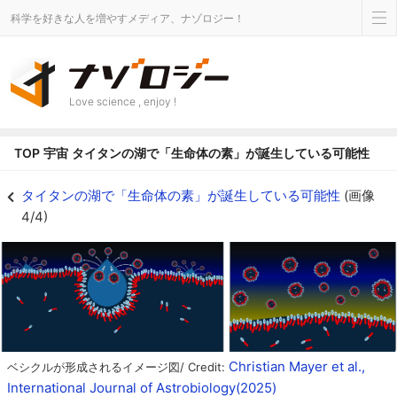
科学を好きな人を増やすメディア、ナゾロジー！
Love science , enjoy !
TOP
宇宙
タイタンの湖で「生命体の素」が誕生している可能性
タイタンの湖で「生命体の素」が誕生している可能性の画像 4/4 - ナゾロジ
タイタンの湖で「生命体の素」が誕生している可能性
(画像
4/4)
Christian Mayer et al.,
ベシクルが形成されるイメージ図/ Credit:
International Journal of Astrobiology(2025)