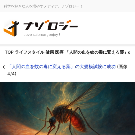
科学を好きな人を増やすメディア、ナゾロジー！
Love science , enjoy !
TOP
ライフスタイル
健康
医療
「人間の血を蚊の毒に変える薬」の
蚊以外の害虫も激減 - ナゾロジー
「人間の血を蚊の毒に変える薬」の大規模試験に成功
(画像
4/4)