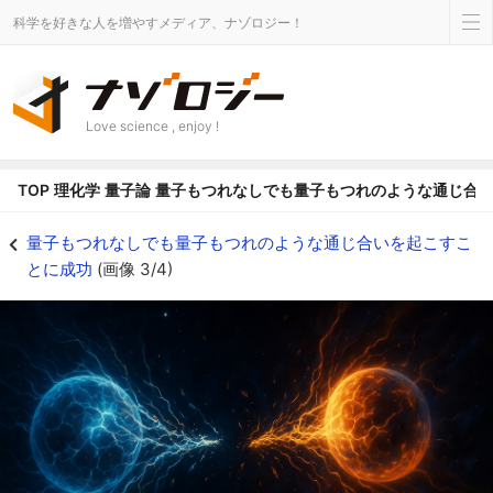
科学を好きな人を増やすメディア、ナゾロジー！
Love science , enjoy !
TOP
理化学
量子論
量子もつれなしでも量子もつれのような通じ合
「わからないこと」が量子的通じ合いを生み出す - ナゾロジー
量子もつれなしでも量子もつれのような通じ合いを起こすこ
とに成功
(画像 3/4)