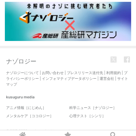
ナゾロジー
ナゾロジーについて
|
お問い合わせ
|
プレスリリース送付先
|
利用規約
|
プ
ライバシーポリシー
|
インフォマティブデータポリシー
|
運営会社
|
サイト
マップ
kusuguru
media
アニメ情報［にじめん］
科学ニュース［ナゾロジー］
メンタルケア［ココロジー］
心理テスト［シンリ］
© 2017-2026 nazology. all rights reserved.