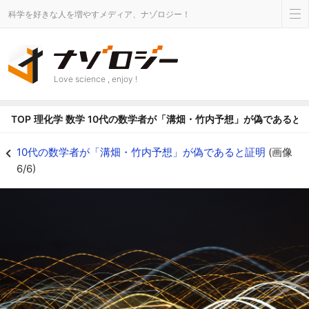
科学を好きな人を増やすメディア、ナゾロジー！
Love science , enjoy !
TOP
理化学
数学
10代の数学者が「溝畑・竹内予想」が偽であると
数学界を揺るがす反証の衝撃 - ナゾロジー
10代の数学者が「溝畑・竹内予想」が偽であると証明
(画像
6/6)