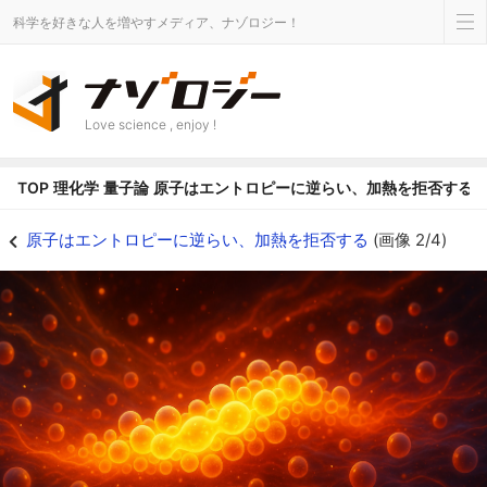
科学を好きな人を増やすメディア、ナゾロジー！
Love science , enjoy !
TOP
理化学
量子論
原子はエントロピーに逆らい、加熱を拒否する
エントロピーと熱の常識に量子が反乱を起こすのか？ - ナゾロジー
原子はエントロピーに逆らい、加熱を拒否する
(画像 2/4)