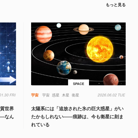
もっと見る
SPACE
01.30 FRI
宇宙
宇宙
惑星
木星
衛星
2026.06.02 TUE
物質世界
太陽系には「追放された氷の巨大惑星」がい
――なん
たかもしれない――痕跡は、今も衛星に刻ま
れている