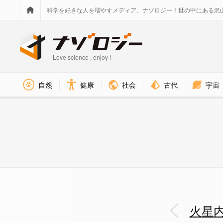
科学を好きな人を増やすメディア、ナゾロジー！世の中にある沢
Love science , enjoy !
社会
古代
宇宙
自然
健康
火星が経験した45億年前の巨大
火星