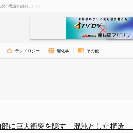
山の不思議を冒険しよう！
テクノロジー
理化学
その他
衝突 - ナゾロジー
内部に巨大衝突を隠す「混沌とした構造」