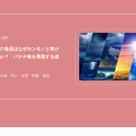
3 SAT
の食品はなぜホンモノと味が
か？ バナナ味を再現する成
イル
匂い
化学
特集
食品