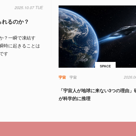
2025.10.07 TUE
られるのか？
か？一瞬で凍結す
瞬時に起きることは
です
SPACE
宇宙
宇宙
2026.0
「宇宙人が地球に来ない3つの理由」
が科学的に推理