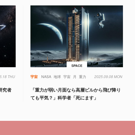
SPACE
6.18 THU
宇宙
NASA
地球
宇宙
月
重力
2025.09.08 MON
研究者
「重力が弱い月面なら高層ビルから飛び降り
ても平気？」科学者「死にます」