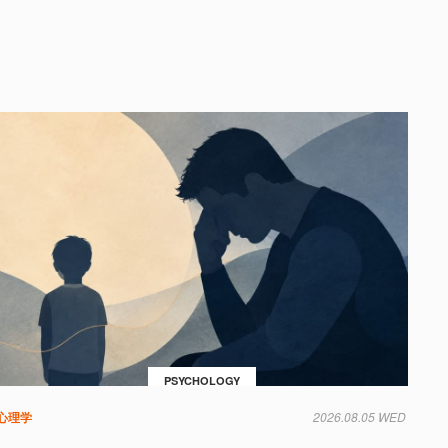
PSYCHOLOGY
心理学
2026.08.05 WED