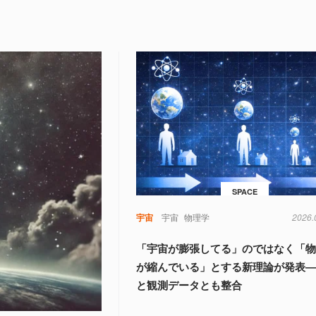
SPACE
宇宙
宇宙
物理学
2026.
「宇宙が膨張してる」のではなく「
が縮んでいる」とする新理論が発表
と観測データとも整合