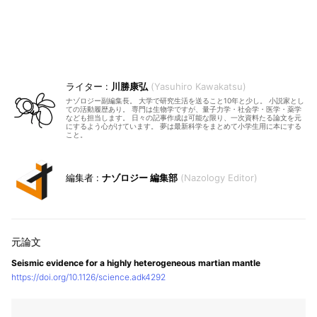
川勝康弘
Yasuhiro Kawakatsu
ナゾロジー副編集長。 大学で研究生活を送ること10年と少し。 小説家とし
ての活動履歴あり。 専門は生物学ですが、量子力学・社会学・医学・薬学
なども担当します。 日々の記事作成は可能な限り、一次資料たる論文を元
にするよう心がけています。 夢は最新科学をまとめて小学生用に本にする
こと。
ナゾロジー 編集部
Nazology Editor
Seismic evidence for a highly heterogeneous martian mantle
https://doi.org/10.1126/science.adk4292