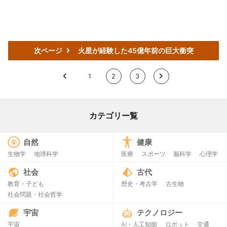
次ページ
火星が経験した45億年前の巨大衝突
<
1
2
3
>
カテゴリー覧
自然
健康
生物学
地球科学
医療
スポーツ
脳科学
心理学
社会
古代
教育・子ども
歴史・考古学
古生物
社会問題・社会哲学
宇宙
テクノロジー
宇宙
AI・人工知能
ロボット
交通