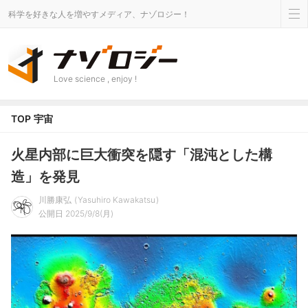
科学を好きな人を増やすメディア、ナゾロジー！
Love science , enjoy !
TOP
宇宙
火星内部に巨大衝突を隠す「混沌とした構
造」を発見
川勝康弘
Yasuhiro Kawakatsu
公開日 2025/9/8(月)